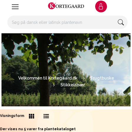
Velkommen til Kortegaard.dk
Frugtbuske
Stikkelsbær
Visningsform
Der vises nu 5 varer fra plantekataloget