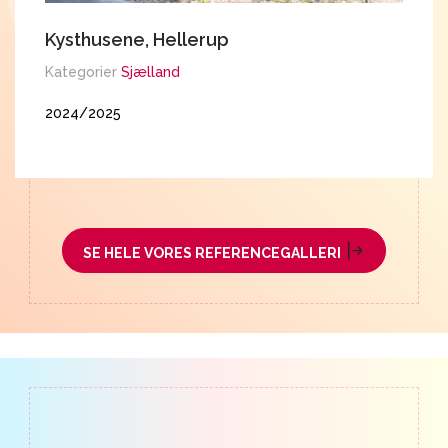
Kysthusene, Hellerup
E
K
Kategorier
Sjælland
K
2024/2025
2
SE HELE VORES REFERENCEGALLERI