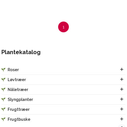
1
Plantekatalog
Roser
Løvtræer
Nåletræer
Slyngplanter
Frugttræer
Frugtbuske