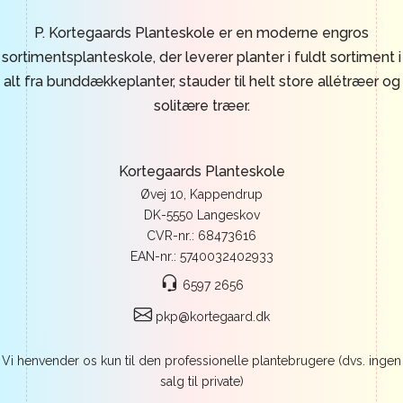
P. Kortegaards Planteskole er en moderne engros
sortimentsplanteskole, der leverer planter i fuldt sortiment i
alt fra bunddækkeplanter, stauder til helt store allétræer og
solitære træer.
Kortegaards Planteskole
Øvej 10, Kappendrup
DK-5550 Langeskov
CVR-nr.: 68473616
EAN-nr.: 5740032402933
6597 2656
pkp@kortegaard.dk
Vi henvender os kun til den professionelle plantebrugere (dvs. ingen
salg til private)