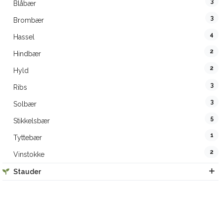
3
Blåbær
3
Brombær
4
Hassel
2
Hindbær
2
Hyld
3
Ribs
3
Solbær
5
Stikkelsbær
1
Tyttebær
2
Vinstokke
Stauder