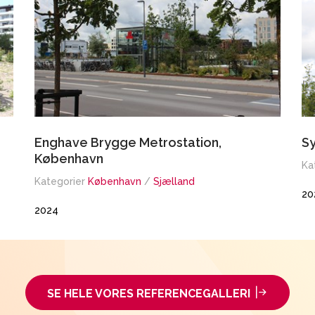
Enghave Brygge Metrostation,
S
København
Ka
Kategorier
København
/
Sjælland
20
2024
SE HELE VORES REFERENCEGALLERI