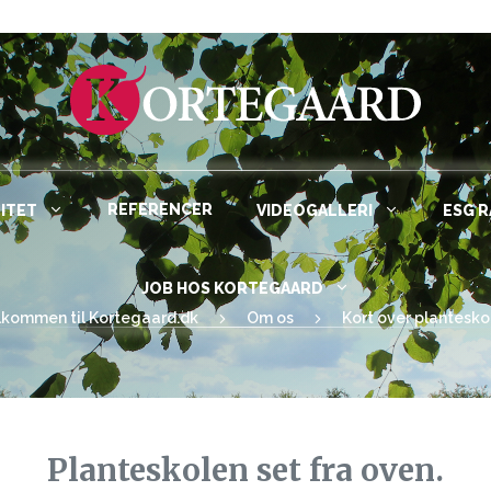
REFERENCER
ITET
VIDEOGALLERI
ESG 
JOB HOS KORTEGAARD
lkommen til Kortegaard.dk
Om os
Kort over plantesko
Planteskolen set fra oven.