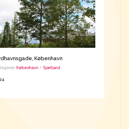
ydhavnsgade, København
Havnehol
tegorier
København
/
Sjælland
Kategorier
K
24
2024