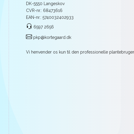
DK-5550 Langeskov
CVR-nr.: 68473616
EAN-nr.: 5740032402933
6597 2656
pkp@kortegaard.dk
Vi henvender os kun til den professionelle plantebrugere 