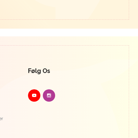
Følg Os
er