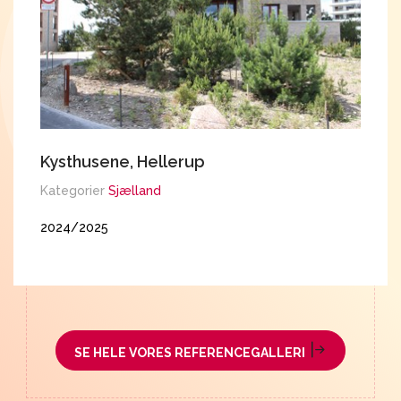
Kysthusene, Hellerup
E
K
Kategorier
Sjælland
K
2024/2025
2
SE HELE VORES REFERENCEGALLERI