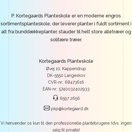
P. Kortegaards Planteskole er en moderne engros
sortimentsplanteskole, der leverer planter i fuldt sortiment i
alt fra bunddækkeplanter, stauder til helt store allétræer og
solitære træer.
Kortegaards Planteskole
Øvej 10, Kappendrup
DK-5550 Langeskov
CVR-nr.: 68473616
EAN-nr.: 5740032402933
6597 2656
pkp@kortegaard.dk
Vi henvender os kun til den professionelle plantebrugere (dvs. ingen
salg til private)