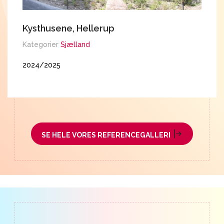
Kysthusene, Hellerup
E
K
Kategorier
Sjælland
K
2024/2025
2
SE HELE VORES REFERENCEGALLERI