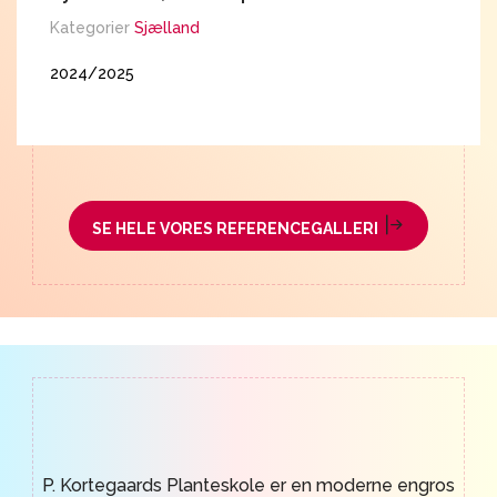
K
Kategorier
Sjælland
K
2024/2025
2
SE HELE VORES REFERENCEGALLERI
P. Kortegaards Planteskole er en moderne engros