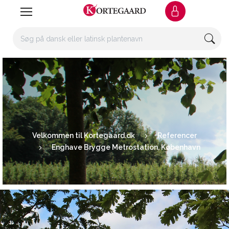
Velkommen til Kortegaard.dk
Referencer
Enghave Brygge Metrostation, København