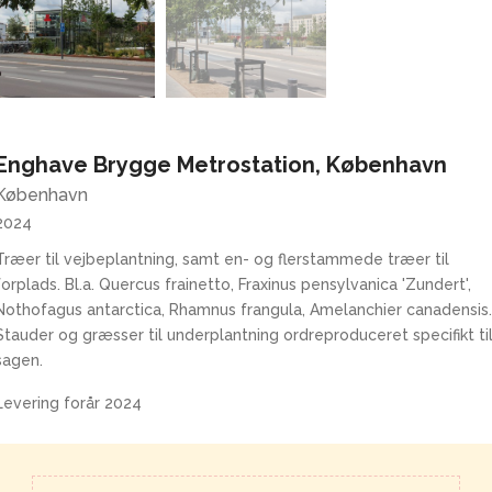
Enghave Brygge Metrostation, København
København
2024
Træer til vejbeplantning, samt en- og flerstammede træer til
forplads. Bl.a. Quercus frainetto, Fraxinus pensylvanica 'Zundert',
Nothofagus antarctica, Rhamnus frangula, Amelanchier canadensis
Stauder og græsser til underplantning ordreproduceret specifikt ti
sagen.
Levering forår 2024