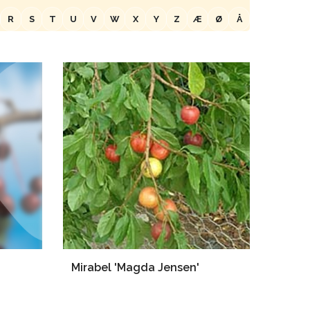
R
S
T
U
V
W
X
Y
Z
Æ
Ø
Å
Mirabel 'Magda Jensen'