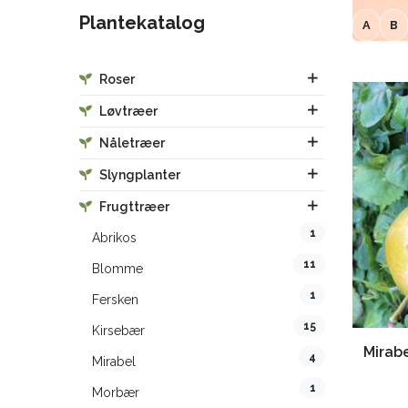
Plantekatalog
A
B
Roser
Løvtræer
Nåletræer
Slyngplanter
Frugttræer
1
Abrikos
11
Blomme
1
Fersken
15
Kirsebær
Mirabel
4
Mirabel
1
Morbær