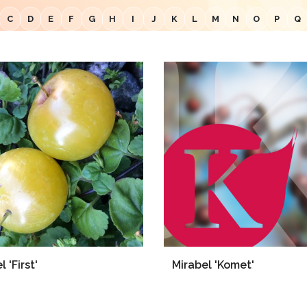
C
D
E
F
G
H
I
J
K
L
M
N
O
P
Q
 'First'
Mirabel 'Komet'