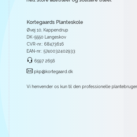
Kortegaards Planteskole
Øvej 10, Kappendrup
DK-5550 Langeskov
CVR-nr.: 68473616
EAN-nr.: 5740032402933
6597 2656
pkp@kortegaard.dk
Vi henvender os kun til den professionelle plantebrugere 