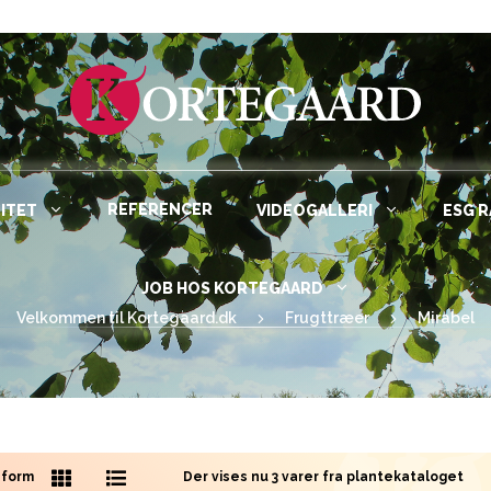
REFERENCER
ITET
VIDEOGALLERI
ESG 
JOB HOS KORTEGAARD
Velkommen til Kortegaard.dk
Frugttræer
Mirabel
sform
Der vises nu 3 varer fra plantekataloget