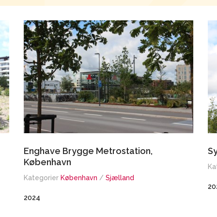
Enghave Brygge Metrostation,
S
København
Ka
Kategorier
København
/
Sjælland
20
2024