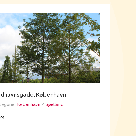
ydhavnsgade, København
Havnehol
tegorier
København
/
Sjælland
Kategorier
K
24
2024