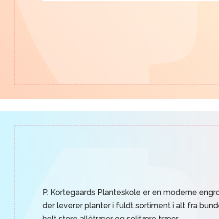
P. Kortegaards Planteskole er en moderne engro
der leverer planter i fuldt sortiment i alt fra bun
helt store allétræer og solitære træer.