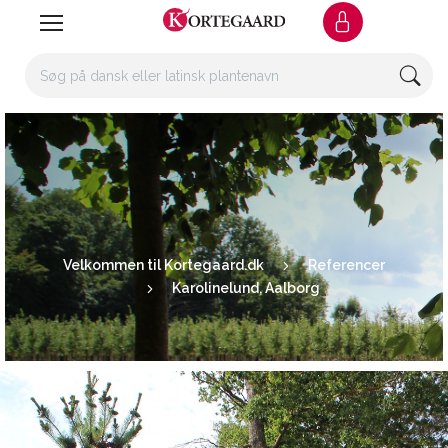
Velkommen til Kortegaard.dk
Referencer
Karolinelund, Aalborg