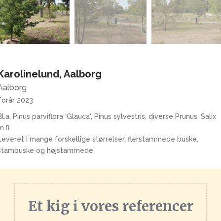
Karolinelund, Aalborg
Aalborg
Forår 2023
Bl.a. Pinus parviflora 'Glauca', Pinus sylvestris, diverse Prunus, Salix
m.fl.
Leveret i mange forskellige størrelser, flerstammede buske,
stambuske og højstammede.
Et kig i vores referencer