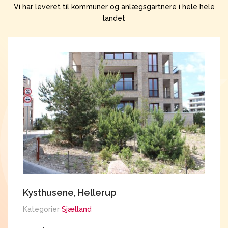
Vi har leveret til kommuner og anlægsgartnere i hele hele
landet
Kysthusene, Hellerup
E
K
Kategorier
Sjælland
K