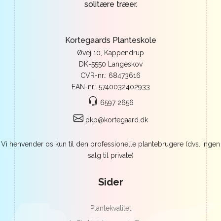
solitære træer.
Kortegaards Planteskole
Øvej 10, Kappendrup
DK-5550 Langeskov
CVR-nr.: 68473616
EAN-nr.: 5740032402933
6597 2656
pkp@kortegaard.dk
Vi henvender os kun til den professionelle plantebrugere (dvs. ingen
salg til private)
Sider
Plantekvalitet