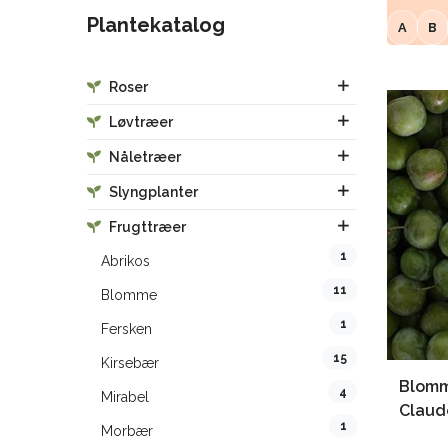
Plantekatalog
A
B
Roser
Løvtræer
Nåletræer
Slyngplanter
Frugttræer
1
Abrikos
11
Blomme
1
Fersken
15
Kirsebær
Blomm
4
Mirabel
Claud
1
Morbær