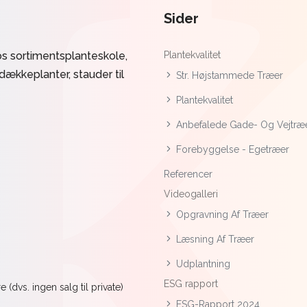
Sider
s sortimentsplanteskole,
Plantekvalitet
ddækkeplanter, stauder til
Str. Højstammede Træer
Plantekvalitet
Anbefalede Gade- Og Vejtræ
Forebyggelse - Egetræer
Referencer
Videogalleri
Opgravning Af Træer
Læsning Af Træer
Udplantning
ESG rapport
(dvs. ingen salg til private)
ESG-Rapport 2024