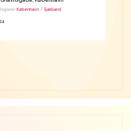
tegorier
København
/
Sjælland
Kategorier
K
24
2024