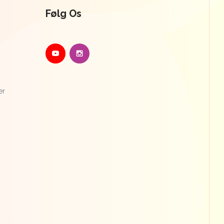
Følg Os
er