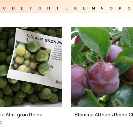
C
D
E
F
G
H
I
J
K
L
M
N
O
P
Q
e Alm. grøn Reine
Blomme Althans Reine C
e