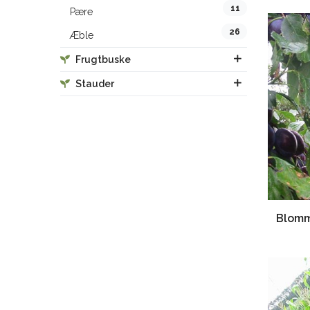
11
Pære
26
Æble
Frugtbuske
Stauder
Blomm