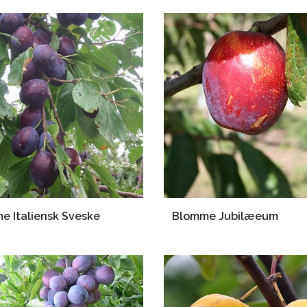
e Italiensk Sveske
Blomme Jubilæeum