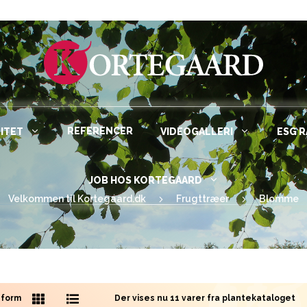
REFERENCER
ITET
VIDEOGALLERI
ESG 
JOB HOS KORTEGAARD
Velkommen til Kortegaard.dk
Frugttræer
Blomme
sform
Der vises nu 11 varer fra plantekataloget