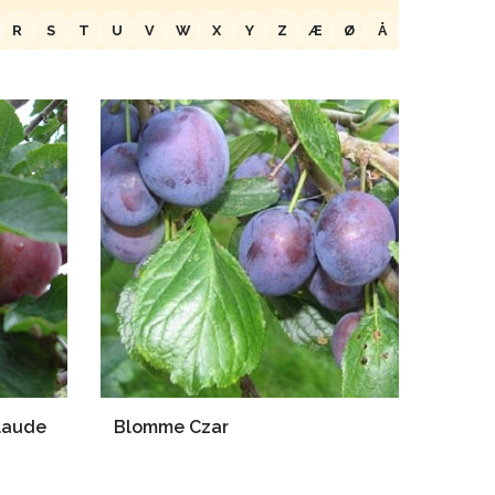
R
S
T
U
V
W
X
Y
Z
Æ
Ø
Å
laude
Blomme Czar