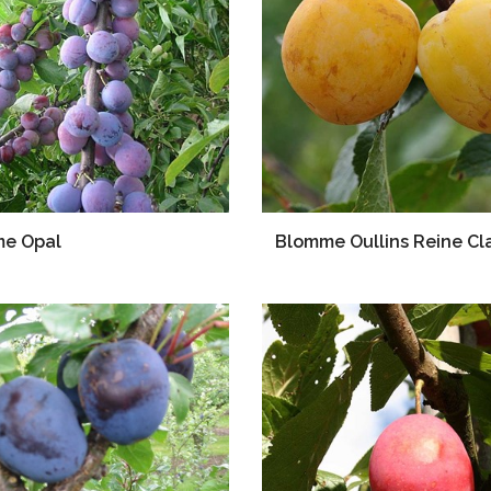
e Opal
Blomme Oullins Reine C