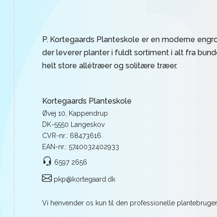
P. Kortegaards Planteskole er en moderne engro
der leverer planter i fuldt sortiment i alt fra bun
helt store allétræer og solitære træer.
Kortegaards Planteskole
Øvej 10, Kappendrup
DK-5550 Langeskov
CVR-nr.: 68473616
EAN-nr.: 5740032402933
6597 2656
pkp@kortegaard.dk
Vi henvender os kun til den professionelle plantebrugere 